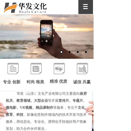
优质 高效
优质的客户服务 高效的办事效率
精准 优质
专业 创新
时尚 唯美
诚信 共赢
华发（山东）文化产业有限公司主要面向
政府
机关、教育领域、大型企业
等开展
宣传片、专题片、
INTRODUCTION
微电影、
VR视频、精品课制作
等服务，专注于
文化、
教育、科技
、影像创意制作领域内的技术开发与技术
服务，用信息化、专业化、透明化手段做好用户形象
策划，助力合作伙伴展业。