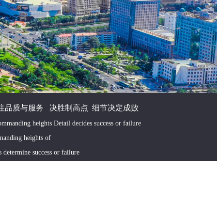
注品质与服务 决胜制高点 细节决定成败
mmanding heights Detail decides success or failure
anding heights of
ls determine success or failure