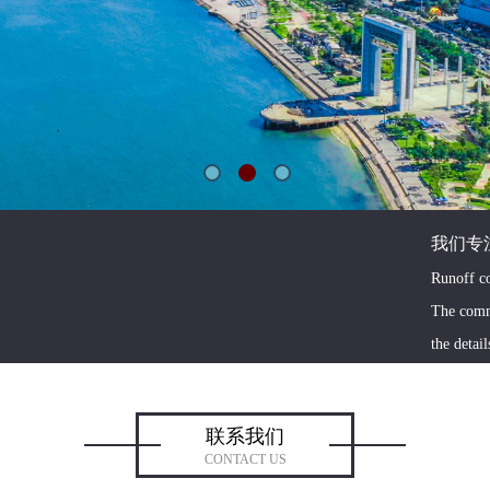
我们专
Runoff co
The comm
the detai
联系我们
CONTACT US